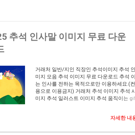
기본 콘텐츠로 건너뛰기
25 추석 인사말 이미지 무료 다운
드
거래처 일반/지인 직장인 추석이미지 추석 인
미지 모음 추석 이미지 무료 다운로드 추석 
는 인사를 전하는 목적으로만 이용하세요.(
용으로 이용금지) 거래처 추석 이미지 추석 
미지 추석 일러스트 이미지 추석 움직이는 gi
지 문구 추가가능 추석 이미지
자세한 내