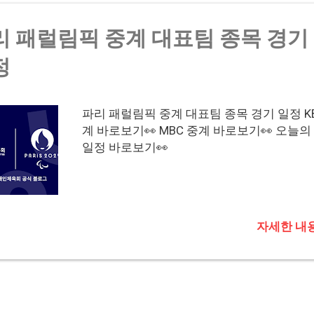
리 패럴림픽 중계 대표팀 종목 경기
정
파리 패럴림픽 중계 대표팀 종목 경기 일정 KB
계 바로보기👀 MBC 중계 바로보기👀 오늘의
일정 바로보기👀
자세한 내